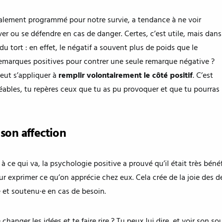
ialement programmé pour notre survie, a tendance à ne voir
r ou se défendre en cas de danger. Certes, c’est utile, mais dans
 tort : en effet, le négatif a souvent plus de poids que le
six remarques positives pour contrer une seule remarque négative ?
peut s’appliquer à
remplir volontairement le côté positif
. C’est
bles, tu repères ceux que tu as pu provoquer et que tu pourras
son affection
 à ce qui va, la psychologie positive a prouvé qu’il était très bén
ur exprimer ce qu’on apprécie chez eux. Cela crée de la joie des 
e et soutenu·e en cas de besoin.
changer les idées et te faire rire ? Tu peux lui dire, et voir son sou