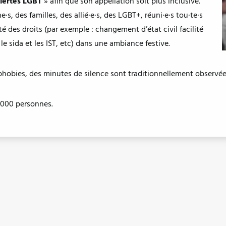
iertés LGBT
» afin que son appellation soit plus inclusive.
·s, des familles, des allié·e·s, des LGBT+, réuni·e·s tou·te·s
é des droits (par exemple : changement d’état civil facilité
 le sida et les IST, etc) dans une ambiance festive.
obies, des minutes de silence sont traditionnellement observées
0 000 personnes.