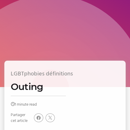
LGBTphobies définitions
Outing
1 minute read
Partager
cet article