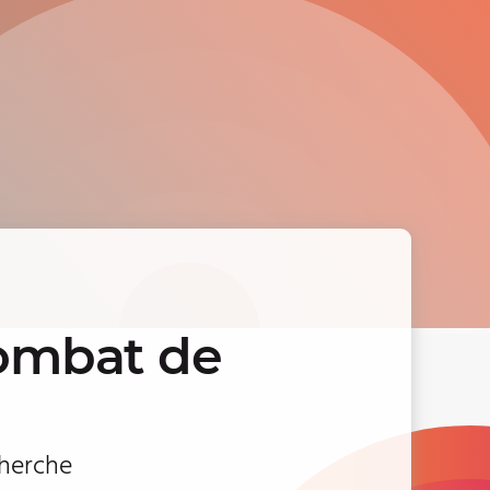
combat de
cherche