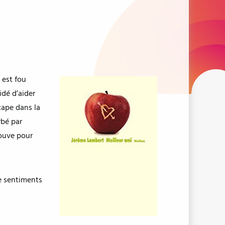
 est fou
idé d’aider
étape dans la
rbé par
rouve pour
de sentiments