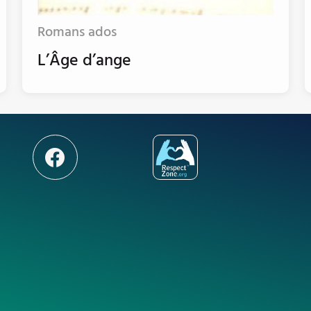
Romans ados
L’Âge d’ange