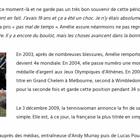
 ce moment-là et ne garde pas un très bon souvenir de cette péri
en fait. J’avais 19 ans et ça a été un choc. Je n’y étais absolume
 a pris «
pas mal de temps »
. Amélie assure néanmoins ne pas regr
e. Il y a encore du boulot, mais les choses avancent dans la bonne
En 2003, après de nombreuses blessures, Amélie remporte
devient 4e mondiale. En 2004, elle passe numéro une m
médaille d’argent aux Jeux Olympiques d’Athènes. En 2006,
titre en Grand Chelem à Melbourne, second à Wimbledon.
pour la seconde fois et garde cette position pendant 34 
Le 3 décembre 2009, la tenniswoman annonce la fin de sa c
simple. Elle est, à ce jour, la française la plus titrée en s
 auprès des médias, entraîneuse d’Andy Murray puis de Lucas Pouil