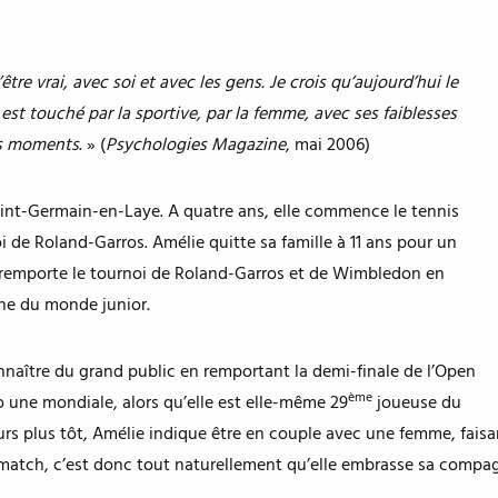
être vrai, avec soi et avec les gens. Je crois qu’aujourd’hui le
est touché par la sportive, par la femme, avec ses faiblesses
es moments
. » (
Psychologies Magazine
, mai 2006)
Saint-Germain-en-Laye. A quatre ans, elle commence le tennis
 de Roland-Garros. Amélie quitte sa famille à 11 ans pour un
le remporte le tournoi de Roland-Garros et de Wimbledon en
nne du monde junior.
onnaître du grand public en remportant la demi-finale de l’Open
ème
 une mondiale, alors qu’elle est elle-même 29
joueuse du
rs plus tôt, Amélie indique être en couple avec une femme, faisan
u match, c’est donc tout naturellement qu’elle embrasse sa compa