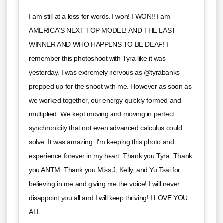
I am still at a loss for words. I won! I WON!! I am
AMERICA'S NEXT TOP MODEL! AND THE LAST
WINNER AND WHO HAPPENS TO BE DEAF! I
remember this photoshoot with Tyra like it was
yesterday. I was extremely nervous as @tyrabanks
prepped up for the shoot with me. However as soon as
we worked together, our energy quickly formed and
multiplied. We kept moving and moving in perfect
synchronicity that not even advanced calculus could
solve. It was amazing. I'm keeping this photo and
experience forever in my heart. Thank you Tyra. Thank
you ANTM. Thank you Miss J, Kelly, and Yu Tsai for
believing in me and giving me the voice! I will never
disappoint you all and I will keep thriving! I LOVE YOU
ALL.