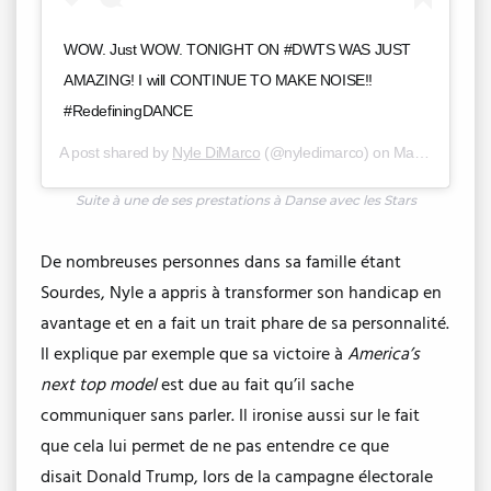
WOW. Just WOW. TONIGHT ON #DWTS WAS JUST
AMAZING! I will CONTINUE TO MAKE NOISE!!
#RedefiningDANCE
A post shared by
Nyle DiMarco
(@nyledimarco) on
Mar 21, 2016 at 9:42pm PDT
Suite à une de ses prestations à Danse avec les Stars
De nombreuses personnes dans sa famille étant
Sourdes, Nyle a appris à transformer son handicap en
avantage et en a fait un trait phare de sa personnalité.
Il explique par exemple que sa victoire à
America’s
next top model
est due au fait qu’il sache
communiquer sans parler. Il ironise aussi sur le fait
que cela lui permet de ne pas entendre ce que
disait Donald Trump, lors de la campagne électorale