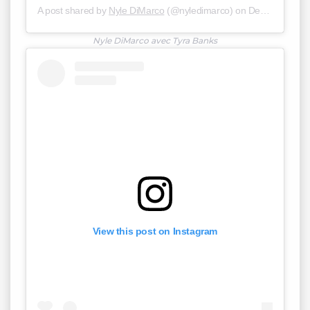
A post shared by
Nyle DiMarco
(@nyledimarco) on
Dec 4, 2015 at 10:14pm PST
Nyle DiMarco avec Tyra Banks
View this post on Instagram