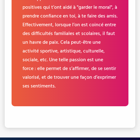
positives qui t’ont aidé à "garder le moral", à
prendre confiance en toi, à te faire des amis.
Effectivement, lorsque l’on est coincé entre
des difficultés familiales et scolaires, il faut
un havre de paix. Cela peut-être une
activité sportive, artistique, culturelle,
sociale, etc. Une telle passion est une
force : elle permet de s’affirmer, de se sentir
valorisé, et de trouver une façon d’exprimer
ses sentiments.