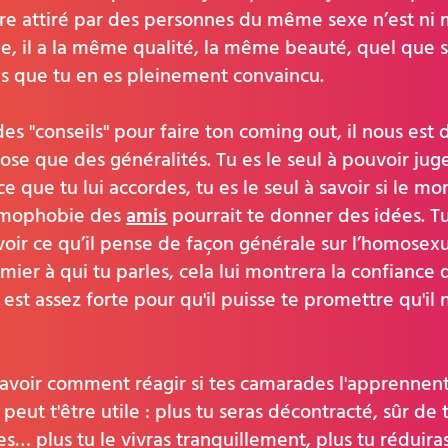
’être attiré par des personnes du même sexe n’est ni
, il a la même qualité, la même beauté, quel que s
s que tu en es pleinement convaincu.
s "conseils" pour faire ton coming out, il nous est d
hose que des généralités. Tu es le seul à pouvoir juge
e que tu lui accordes, tu es le seul à savoir si le 
homophobie des
amis
pourrait te donner des idées. T
savoir ce qu’il pense de façon générale sur l’homosexua
emier à qui tu parles, cela lui montrera la confiance q
est assez forte pour qu'il puisse te promettre qu'il n'
savoir comment réagir si tes camarades l'apprennen
peut t'être utile : plus tu seras décontracté, sûr de 
… plus tu le vivras tranquillement, plus tu réduira