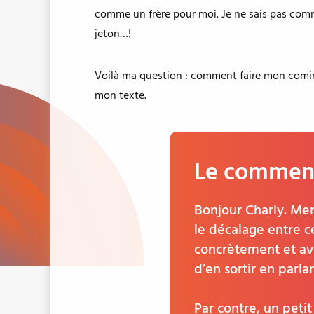
comme un frère pour moi. Je ne sais pas comme
jeton…!
Voilà ma question : comment faire mon comin
mon texte.
Le comment
Bonjour Charly. Mer
le décalage entre ce
concrètement et avec
d’en sortir en parlan
Par contre, un petit