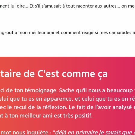
nt lui dire… Et s’il s’amusait à tout raconter aux autres… on me 
g-out à mon meilleur ami et comment réagir si mes camarades app
aire de C'est comme ça
ci de ton témoignage. Sache qu'il nous a beaucoup 
lui que tu es en apparence, et celui que tu es en réal
 le recul de la réflexion. Le fait de l’avoir analysé e
t à ton meilleur ami est très positif.
 mot nous inquiète : "
déjà en primaire je savais que 