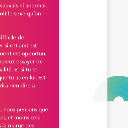
 mauvais ni anormal.
oit le sexe qu’on
ifficile de
r si cet ami est
moment est opportun.
u peux essayer de
lité. Et si tu te
ue tu as en lui. Est-
ira rien dire à
t, nous pensons que
toi, et moins cela
s la marge des