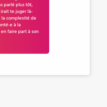
 parlé plus tôt,
ait te juger là-
 la complexité de
nté-e à la
 en faire part à son