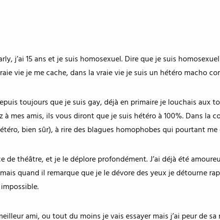
rly, j’ai 15 ans et je suis homosexuel. Dire que je suis homosexuel
 vraie vie je me cache, dans la vraie vie je suis un hétéro macho c
depuis toujours que je suis gay, déjà en primaire je louchais aux t
à mes amis, ils vous diront que je suis hétéro à 100%. Dans la cour,
hétéro, bien sûr), à rire des blagues homophobes qui pourtant me
e de théâtre, et je le déplore profondément. J’ai déjà été amoureu
e, mais quand il remarque que je le dévore des yeux je détourne rapi
 impossible.
lleur ami, ou tout du moins je vais essayer mais j’ai peur de sa ré