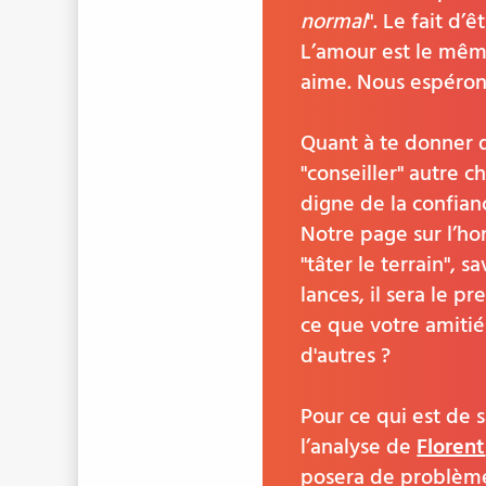
normal
". Le fait d
L’amour est le même
aime. Nous espéron
Quant à te donner de
"conseiller" autre c
digne de la confianc
Notre page sur l’
"tâter le terrain", 
lances, il sera le pr
ce que votre amitié 
d'autres ?
Pour ce qui est de 
l’analyse de
Florent
posera de problèmes