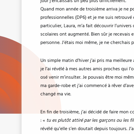
jour j’encaissais un peu plus difficilement.
Quand mon année de troisième arriva je ne po
professionnelles (DP6) et je me suis retrouvé
particulier, Laura, m’a fait découvrir l’univer
scolaires ont augmenté. Bien sûr je recevais e
personne. J’étais moi même, je ne cherchais p
Un simple matin d’hiver j’ai pris ma meilleure 
je l’ai révélé à mes autres amis proches qui l
osé venir m’insulter. Je pouvais être moi même
ma garde-robe et j’ai commencé à rêver d’aveni
changé ma vie.
En fin de troisième, j’ai décidé de faire mon
: «
tu es plutôt attiré par les garçons ou les fil
révélé qu’elle s’en doutait depuis toujours. J