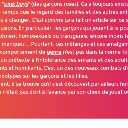
 "
pink boys
" (des garçons roses). Ça a toujours exis
e temps que le regard des familles et des autres enf
é à changer.
C'est comme ça
a fait un article sur ce 
sions. En particulier, les garçons qui jouent à la p
ément homosexuels ou transgenre, encore moins les 
s manqués"... Pourtant, ces mélanges et ces amalga
le comportement de
genre
n'est pas dans la norme fo
un prétexte à l'intolérance des enfants et des adult
ts et humiliants. C'est un des nouveaux combats d
réotypes sur les garçons et les filles.
nt, il se trouve qu'il s'est découvert par ailleurs 
e n'était pas écrit à l'avance par son choix de jouet