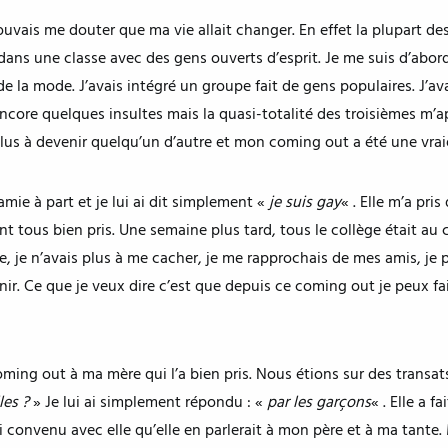
uvais me douter que ma vie allait changer. En effet la plupart d
 dans une classe avec des gens ouverts d’esprit. Je me suis d’abor
s de la mode. J’avais intégré un groupe fait de gens populaires. J’av
ncore quelques insultes mais la quasi-totalité des troisièmes m’a
lus à devenir quelqu’un d’autre et mon coming out a été une vraie
amie à part et je lui ai dit simplement «
je suis gay
« . Elle m’a pri
’ont tous bien pris. Une semaine plus tard, tous le collège était au
, je n’avais plus à me cacher, je me rapprochais de mes amis, je pr
r. Ce que je veux dire c’est que depuis ce coming out je peux fair
 coming out à ma mère qui l’a bien pris. Nous étions sur des trans
les ?
» Je lui ai simplement répondu : «
par les garçons
« . Elle a 
’ai convenu avec elle qu’elle en parlerait à mon père et à ma tante