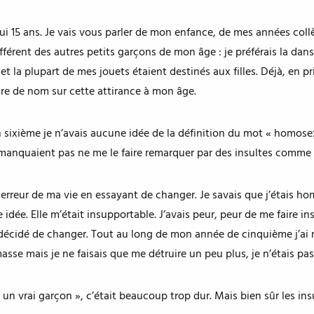
hui 15 ans. Je vais vous parler de mon enfance, de mes années co
ifférent des autres petits garçons de mon âge : je préférais la dan
t la plupart de mes jouets étaient destinés aux filles. Déjà, en pr
tre de nom sur cette attirance à mon âge.
en sixième je n’avais aucune idée de la définition du mot « homose
ne manquaient pas ne me le faire remarquer par des insultes comme 
se erreur de ma vie en essayant de changer. Je savais que j’étais h
idée. Elle m’était insupportable. J’avais peur, peur de me faire ins
i décidé de changer. Tout au long de mon année de cinquième j’ai
masse mais je ne faisais que me détruire un peu plus, je n’étais p
« un vrai garçon », c’était beaucoup trop dur. Mais bien sûr les in