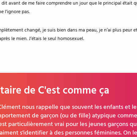
 dit avant de me faire comprendre un jour que le principal était qu
e l’ignore pas.
plètement changé, je suis bien dans ma peau, je n’ai plus peur et
après le mien. J’étais le seul homosexuel.
aire de C'est comme ça
lément nous rappelle que souvent les enfants et le
mportement de garçon (ou de fille) atypique comme
est particulièrement vrai pour les jeunes garçons qu
e aiment s'identifier à des personnes féminines. On l