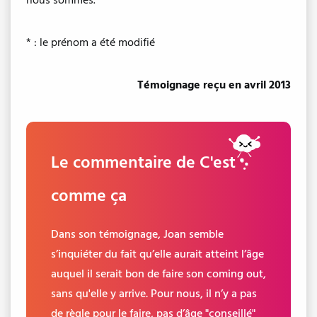
nous sommes.
* : le prénom a été modifié
Témoignage reçu en avril 2013
Le commentaire de C'est
comme ça
Dans son témoignage, Joan semble
s’inquiéter du fait qu’elle aurait atteint l’âge
auquel il serait bon de faire son coming out,
sans qu'elle y arrive. Pour nous, il n’y a pas
de règle pour le faire, pas d’âge "conseillé"