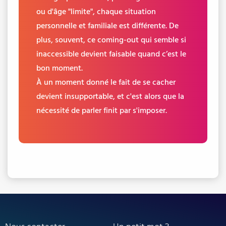
ou d'âge "limite", chaque situation
personnelle et familiale est différente. De
plus, souvent, ce coming-out qui semble si
inaccessible devient faisable quand c’est le
bon moment.
À un moment donné le fait de se cacher
devient insupportable, et c'est alors que la
nécessité de parler finit par s'imposer.