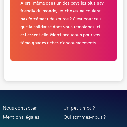
Alors, même dans un des pays les plus gay
friendly du monde, les choses ne coulent
pas forcément de source ? C'est pour cela
que la solidarité dont vous témoignez ici
est essentielle. Merci beaucoup pour vos
témoignages riches d'encouragements !
Nous contacter
Un petit mot ?
Mentions légales
Qui sommes-nous ?