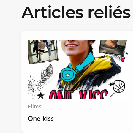
Articles reliés
Films
One kiss